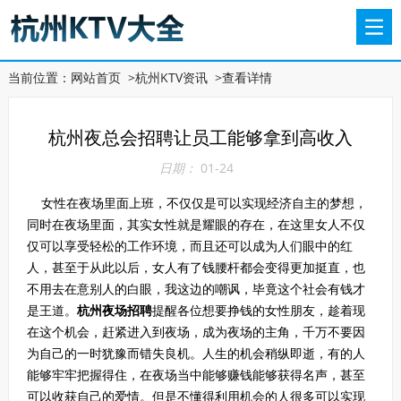
当前位置：
网站首页
>
杭州KTV资讯
>
查看详情
杭州夜总会招聘让员工能够拿到高收入
日期：
01-24
女性在夜场里面上班，不仅仅是可以实现经济自主的梦想，
同时在夜场里面，其实女性就是耀眼的存在，在这里女人不仅
仅可以享受轻松的工作环境，而且还可以成为人们眼中的红
人，甚至于从此以后，女人有了钱腰杆都会变得更加挺直，也
不用去在意别人的白眼，我这边的嘲讽，毕竟这个社会有钱才
是王道。
杭州夜场招聘
提醒各位想要挣钱的女性朋友，趁着现
在这个机会，赶紧进入到夜场，成为夜场的主角，千万不要因
为自己的一时犹豫而错失良机。人生的机会稍纵即逝，有的人
能够牢牢把握得住，在夜场当中能够赚钱能够获得名声，甚至
可以收获自己的爱情。但是不懂得利用机会的人很多可以实现