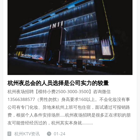
杭州夜总会的人员选择是公司实力的较量
杭州夜场招聘【模特小费2500-3000-3500】咨询微信
13566388577（男性勿扰）身高要求160以上。不会化妆没有事
公司有专门化妆、异地来杭州上班可包住宿，面试通过可报销路
费，根据个人条件安排场所....杭州夜场招聘是很多正在求职的朋
友可能曾经经历过的，杭州其实本身就.........
杭州KTV资讯
01-24