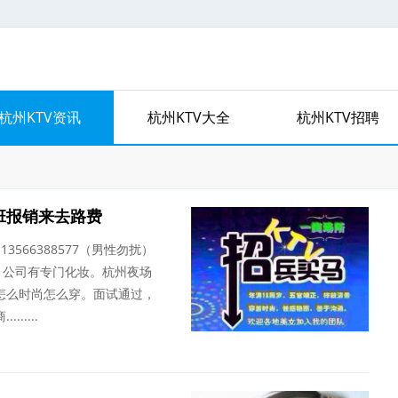
杭州KTV资讯
杭州KTV大全
杭州KTV招聘
班报销来去路费
13566388577（男性勿扰）
，公司有专门化妆。杭州夜场
怎么时尚怎么穿。面试通过，
....