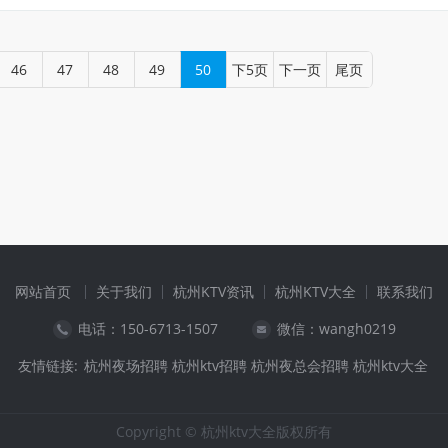
46
47
48
49
50
下5页
下一页
尾页
网站首页
关于我们
杭州KTV资讯
杭州KTV大全
联系我们
电话：
150-6713-1507
微信：wangh0219
友情链接:
杭州夜场招聘
杭州ktv招聘
杭州夜总会招聘
杭州ktv大全
Copyright © 杭州ktv大全版权所有